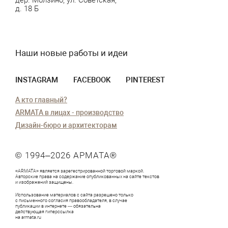
д. 18 Б
Наши новые работы и идеи
INSTAGRAM
FACEBOOK
PINTEREST
А кто главный?
ARMATA в лицах - производство
Дизайн-бюро и архитекторам
© 1994–2026
АРМАТА
®
«ARMATA»
является зарегестрированной торговой маркой.
Авторские права на содержание опубликованных на сайте текстов
и изображений защищены.
Использование материалов с сайта разрешено только
с письменного согласия правообладателя, в случае
публикации в интернете — обязательна
действующая гиперссылка
на armata.ru