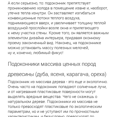
А если серьезно, то: подоконник препятствует
проникновению холода в помещение извне и, наоборот,
утечке тепла изнутри. Он заставляет изгибаться
конвекционные потоки теплого воздуха,
поднимающиеся вверх, и увеличивает толщину теплой
воздушной прослойки возле окна и прилегающего
к нему участка стены. Кроме того, он является важным
элементом дизайна интерьера, придавая оконному
проему законченный вид. Наконец, на подоконнике
можно установить массу полезных мелочей,
ну и, конечно, любимый фикус!
Подоконники массива ценных пород
древесины (дуба, ясеня, карагача, ореха)
Подоконник из массива дерева - это еще и экологично.
Очень часто на подоконник попадают солнечные лучи,
и от нагревания пластиковые поверхности могут
выделять вредные вещества. Чего не скажешь о
натуральном дереве. Подоконники из массива не
только превосходят пластиковые по экологическим
параметрам, но и не уступают им по прочностным
характеристикам, и безусловно, превосходят по